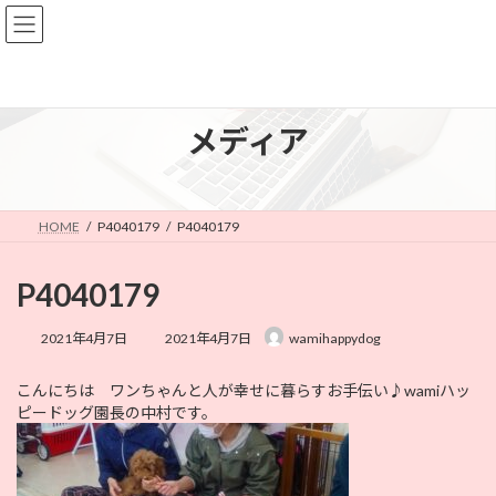
コ
ナ
ン
ビ
テ
ゲ
ン
ー
ツ
シ
へ
ョ
メディア
ス
ン
キ
に
ッ
移
プ
動
HOME
P4040179
P4040179
P4040179
最
2021年4月7日
2021年4月7日
wamihappydog
終
更
こんにちは ワンちゃんと人が幸せに暮らすお手伝い♪wamiハッ
新
ピードッグ園長の中村です。
日
時
: