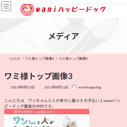
コ
ナ
ン
ビ
テ
ゲ
ン
ー
ツ
シ
へ
ョ
メディア
ス
ン
キ
に
ッ
移
プ
動
HOME
ワミ様トップ画像3
ワミ様トップ画像3
ワミ様トップ画像3
最
2023年8月21日
2023年8月21日
wamihappydog
終
更
こんにちは ワンちゃんと人が幸せに暮らすお手伝い♪wamiハッ
新
ピードッグ園長の中村です。
日
時
: