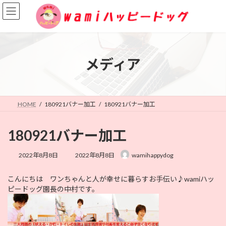
コ
ナ
ン
ビ
テ
ゲ
ン
ー
ツ
シ
へ
ョ
メディア
ス
ン
キ
に
ッ
移
プ
動
HOME
180921バナー加工
180921バナー加工
180921バナー加工
最
2022年8月8日
2022年8月8日
wamihappydog
終
更
こんにちは ワンちゃんと人が幸せに暮らすお手伝い♪wamiハッ
新
ピードッグ園長の中村です。
日
時
: