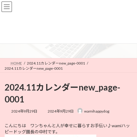
コ
ナ
ン
ビ
テ
ゲ
ン
ー
ツ
シ
へ
ョ
メディア
ス
ン
キ
に
ッ
移
プ
動
HOME
2024.11カレンダーnew_page-0001
2024.11カレンダーnew_page-0001
2024.11カレンダーnew_page-
0001
最
2024年9月29日
2024年9月29日
wamihappydog
終
更
こんにちは ワンちゃんと人が幸せに暮らすお手伝い♪wamiハッ
新
ピードッグ園長の中村です。
日