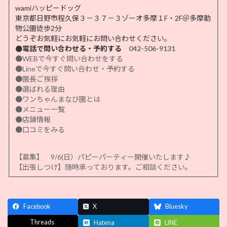
wamiハッピードッグ
東京都日野市程久保３－３７－３ゾーオ多摩１F・2F＠多摩動
物公園徒歩2分
どうぞお気軽にお気軽にお問い合わせください。
●電話で問い合わせる・予約する
042-506-9131
●WEBで今すぐ問い合わせをする
●Lineで今すぐ問い合わせ・予約する
●園長ご挨拶
●選ばれる理由
●ワンちゃんまなび園とは
●メニュー一覧
●店舗情報
●口コミをみる
【募集】 9/6(日）パピーパーティー開催いたします♪
【出張しつけ】随時承っております。ご相談ください。
Facebook
X
Bluesky
Threads
Hatena
LINE