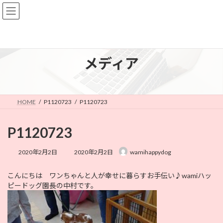
コ
ナ
ン
ビ
テ
ゲ
ン
ー
ツ
シ
へ
ョ
メディア
ス
ン
キ
に
ッ
移
プ
動
HOME
P1120723
P1120723
P1120723
最
2020年2月2日
2020年2月2日
wamihappydog
終
更
こんにちは ワンちゃんと人が幸せに暮らすお手伝い♪wamiハッ
新
ピードッグ園長の中村です。
日
時
: