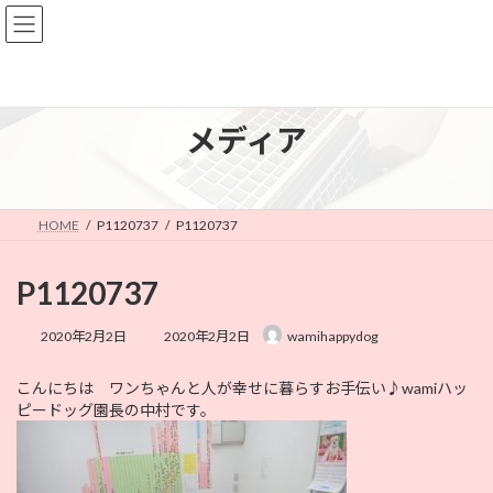
コ
ナ
ン
ビ
テ
ゲ
ン
ー
ツ
シ
へ
ョ
メディア
ス
ン
キ
に
ッ
移
プ
動
HOME
P1120737
P1120737
P1120737
最
2020年2月2日
2020年2月2日
wamihappydog
終
更
こんにちは ワンちゃんと人が幸せに暮らすお手伝い♪wamiハッ
新
ピードッグ園長の中村です。
日
時
: