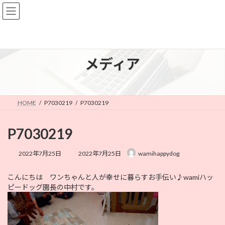
コ
ナ
ン
ビ
テ
ゲ
ン
ー
ツ
シ
へ
ョ
メディア
ス
ン
キ
に
ッ
移
プ
動
HOME
P7030219
P7030219
P7030219
最
2022年7月25日
2022年7月25日
wamihappydog
終
更
こんにちは ワンちゃんと人が幸せに暮らすお手伝い♪wamiハッ
新
ピードッグ園長の中村です。
日
時
: