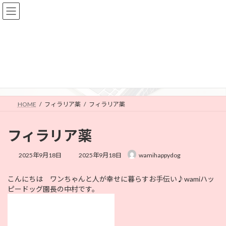
コ
ナ
ン
ビ
テ
ゲ
ン
ー
ツ
シ
へ
ョ
メディア
ス
ン
キ
に
ッ
移
プ
動
HOME
フィラリア薬
フィラリア薬
フィラリア薬
最
2025年9月18日
2025年9月18日
wamihappydog
終
更
こんにちは ワンちゃんと人が幸せに暮らすお手伝い♪wamiハッ
新
ピードッグ園長の中村です。
日
時
: