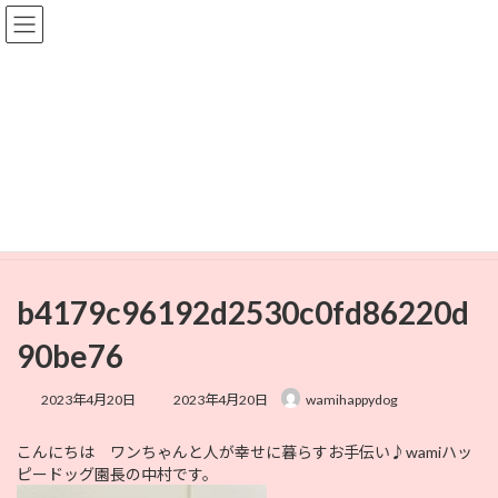
コ
ナ
ン
ビ
テ
ゲ
ン
ー
ツ
シ
へ
ョ
メディア
ス
ン
キ
に
ッ
移
プ
動
HOME
b4179c96192d2530c0fd86220d90be76
b4179c96192d2530c0fd86220d90be76
b4179c96192d2530c0fd86220d
90be76
最
2023年4月20日
2023年4月20日
wamihappydog
終
更
こんにちは ワンちゃんと人が幸せに暮らすお手伝い♪wamiハッ
新
ピードッグ園長の中村です。
日
時