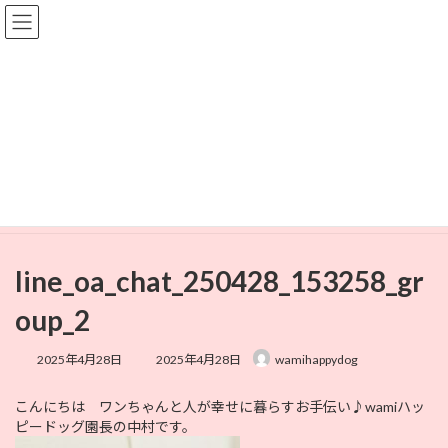
コ
ナ
ン
ビ
テ
ゲ
ン
ー
ツ
シ
へ
ョ
メディア
ス
ン
キ
に
ッ
移
プ
動
HOME
line_oa_chat_250428_153258_group_2
line_oa_chat_250428_153258_group_2
line_oa_chat_250428_153258_gr
oup_2
最
2025年4月28日
2025年4月28日
wamihappydog
終
更
こんにちは ワンちゃんと人が幸せに暮らすお手伝い♪wamiハッ
新
ピードッグ園長の中村です。
日
時