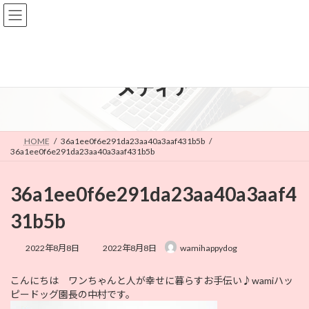
コ
ナ
ン
ビ
テ
ゲ
ン
ー
ツ
シ
へ
ョ
メディア
ス
ン
キ
に
ッ
移
プ
動
HOME
36a1ee0f6e291da23aa40a3aaf431b5b
36a1ee0f6e291da23aa40a3aaf431b5b
36a1ee0f6e291da23aa40a3aaf4
31b5b
最
2022年8月8日
2022年8月8日
wamihappydog
終
更
こんにちは ワンちゃんと人が幸せに暮らすお手伝い♪wamiハッ
新
ピードッグ園長の中村です。
日
時