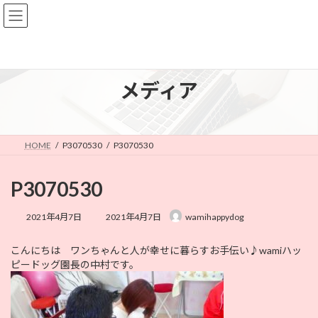
コ
ナ
ン
ビ
テ
ゲ
ン
ー
ツ
シ
へ
ョ
メディア
ス
ン
キ
に
ッ
移
プ
動
HOME
P3070530
P3070530
P3070530
最
2021年4月7日
2021年4月7日
wamihappydog
終
更
こんにちは ワンちゃんと人が幸せに暮らすお手伝い♪wamiハッ
新
ピードッグ園長の中村です。
日
時
: