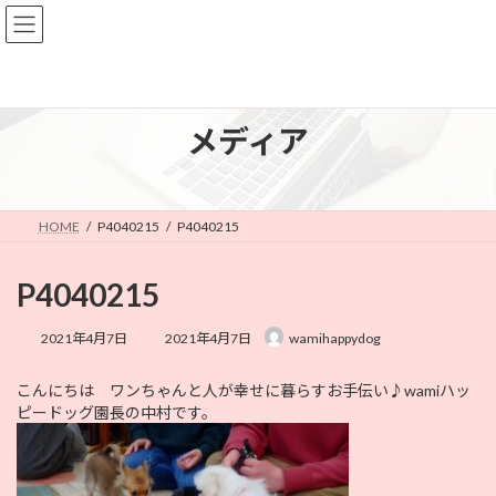
コ
ナ
ン
ビ
テ
ゲ
ン
ー
ツ
シ
へ
ョ
メディア
ス
ン
キ
に
ッ
移
プ
動
HOME
P4040215
P4040215
P4040215
最
2021年4月7日
2021年4月7日
wamihappydog
終
更
こんにちは ワンちゃんと人が幸せに暮らすお手伝い♪wamiハッ
新
ピードッグ園長の中村です。
日
時
: