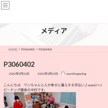
コ
ナ
ン
ビ
テ
ゲ
ン
ー
ツ
シ
へ
ョ
メディア
ス
ン
キ
に
ッ
移
プ
動
HOME
P3060402
P3060402
P3060402
最
2022年3月22日
2022年3月22日
wamihappydog
終
更
こんにちは ワンちゃんと人が幸せに暮らすお手伝い♪wamiハッ
新
ピードッグ園長の中村です。
日
時
: