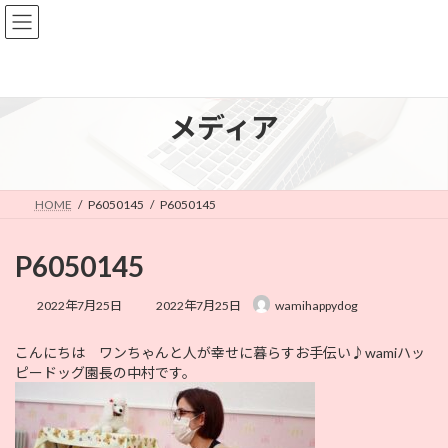
コ
ナ
ン
ビ
テ
ゲ
ン
ー
ツ
シ
へ
ョ
メディア
ス
ン
キ
に
ッ
移
プ
動
HOME
P6050145
P6050145
P6050145
最
2022年7月25日
2022年7月25日
wamihappydog
終
更
こんにちは ワンちゃんと人が幸せに暮らすお手伝い♪wamiハッ
新
ピードッグ園長の中村です。
日
時
: