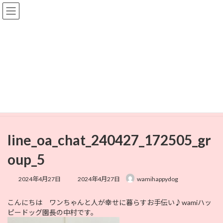
コ
ナ
ン
ビ
テ
ゲ
ン
ー
ツ
シ
へ
ョ
メディア
ス
ン
キ
に
ッ
移
プ
動
HOME
line_oa_chat_240427_172505_group_5
line_oa_chat_240427_172505_group_5
line_oa_chat_240427_172505_gr
oup_5
最
2024年4月27日
2024年4月27日
wamihappydog
終
更
こんにちは ワンちゃんと人が幸せに暮らすお手伝い♪wamiハッ
新
ピードッグ園長の中村です。
日
時