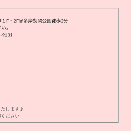
１F・2F＠多摩動物公園徒歩2分
さい。
6-9131
いたします♪
談ください。