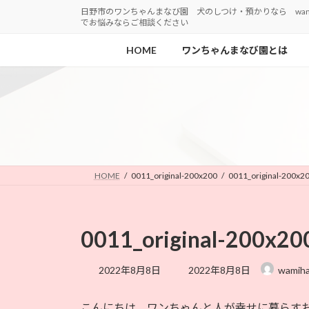
コ
ナ
日野市のワンちゃんまなび園 犬のしつけ・預かりなら wa
でお悩みならご相談ください
ン
ビ
テ
ゲ
HOME
ワンちゃんまなび園とは
ン
ー
ツ
シ
へ
ョ
ス
ン
キ
に
ッ
移
プ
動
HOME
0011_original-200x200
0011_original-200x2
0011_original-200x20
最
2022年8月8日
2022年8月8日
wamih
終
更
こんにちは ワンちゃんと人が幸せに暮らすお
新