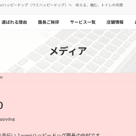
miハッピードッグ（ワミハッピードッグ）へ 吠える、噛む、トイレの失敗
選ばれる理由
園長ご挨拶
サービス一覧
店舗情報
メディア
00
0
appydog
手伝い♪wamiハッピードッグ園長の中村です。