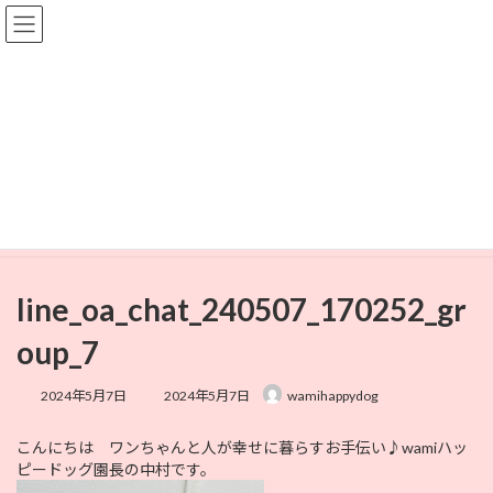
コ
ナ
ン
ビ
テ
ゲ
ン
ー
ツ
シ
へ
ョ
メディア
ス
ン
キ
に
ッ
移
プ
動
HOME
line_oa_chat_240507_170252_group_7
line_oa_chat_240507_170252_group_7
line_oa_chat_240507_170252_gr
oup_7
最
2024年5月7日
2024年5月7日
wamihappydog
終
更
こんにちは ワンちゃんと人が幸せに暮らすお手伝い♪wamiハッ
新
ピードッグ園長の中村です。
日
時